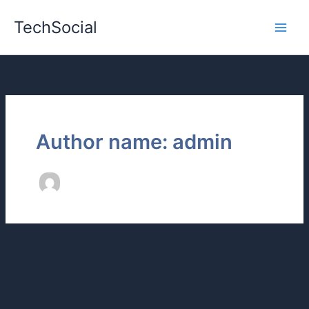
Skip
TechSocial
to
content
Author name: admin