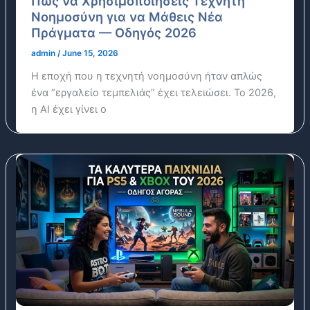
Πώς να Χρησιμοποιήσεις Τεχνητή
Νοημοσύνη για να Μάθεις Νέα
Πράγματα — Οδηγός 2026
admin
/
June 15, 2026
Η εποχή που η τεχνητή νοημοσύνη ήταν απλώς
ένα “εργαλείο τεμπελιάς” έχει τελειώσει. Το 2026,
η ΑΙ έχει γίνει ο