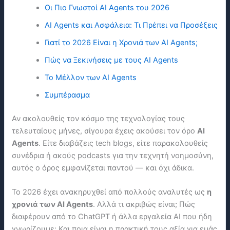
Οι Πιο Γνωστοί AI Agents του 2026
AI Agents και Ασφάλεια: Τι Πρέπει να Προσέξεις
Γιατί το 2026 Είναι η Χρονιά των AI Agents;
Πώς να Ξεκινήσεις με τους AI Agents
Το Μέλλον των AI Agents
Συμπέρασμα
Αν ακολουθείς τον κόσμο της τεχνολογίας τους
τελευταίους μήνες, σίγουρα έχεις ακούσει τον όρο
AI
Agents
. Είτε διαβάζεις tech blogs, είτε παρακολουθείς
συνέδρια ή ακούς podcasts για την τεχνητή νοημοσύνη,
αυτός ο όρος εμφανίζεται παντού — και όχι άδικα.
Το 2026 έχει ανακηρυχθεί από πολλούς αναλυτές ως
η
χρονιά των AI Agents
. Αλλά τι ακριβώς είναι; Πώς
διαφέρουν από το ChatGPT ή άλλα εργαλεία ΑΙ που ήδη
γνωρίζουμε; Και ποια είναι η πρακτική τους αξία για εμάς