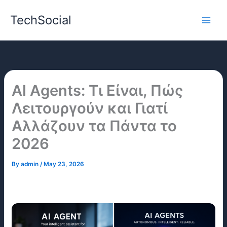
Skip
TechSocial
to
content
AI Agents: Τι Είναι, Πώς
Λειτουργούν και Γιατί
Αλλάζουν τα Πάντα το
2026
By
admin
/
May 23, 2026